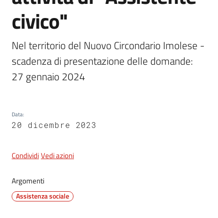
civico"
5x1000
Nel territorio del Nuovo Circondario Imolese - 
scadenza di presentazione delle domande: 
Servizi
on-
27 gennaio 2024
line
Tutti
Data
:
gli
20 dicembre 2023
argomenti
Condividi
Vedi azioni
Argomenti
Assistenza sociale