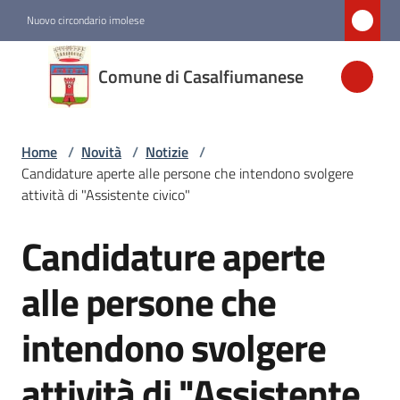
Vai al contenuto
Vai alla navigazione
Vai al footer
Nuovo circondario imolese
Comune di
Comune di Casalfiumanese
Casalfiumanese
Home
/
Novità
/
Notizie
/
Amministrazione
Candidature aperte alle persone che intendono svolgere
attività di "Assistente civico"
Novità
Menu selezionato
Candidature aperte
Salta al contenuto
Servizi
alle persone che
intendono svolgere
Vivere
Casalfiumanese
attività di "Assistente