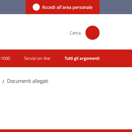
Accedi all'area personale
Cerca
x1000
Servizi on-line
Tutti gli argomenti
Documenti allegati
/