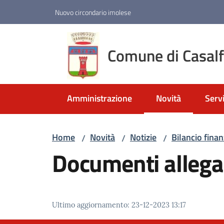
Vai al contenuto
Vai alla navigazione
Vai al footer
Nuovo circondario imolese
Comune di Casal
Amministrazione
Novità
Servi
Menu selezionato
Home
Novità
Notizie
Bilancio finan
/
/
/
Documenti allega
Ultimo aggiornamento
:
23-12-2023 13:17