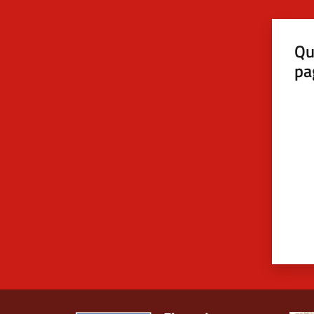
Qu
pa
Valut