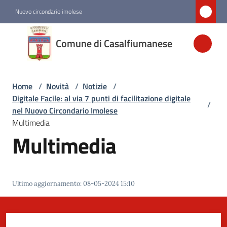
Vai al contenuto
Vai alla navigazione
Vai al footer
Nuovo circondario imolese
Comune di
Comune di Casalfiumanese
Casalfiumanese
Home
/
Novità
/
Notizie
/
Amministrazione
Digitale Facile: al via 7 punti di facilitazione digitale
/
nel Nuovo Circondario Imolese
Novità
Multimedia
Menu selezionato
Multimedia
Servizi
Ultimo aggiornamento
:
08-05-2024 15:10
Vivere
Casalfiumanese