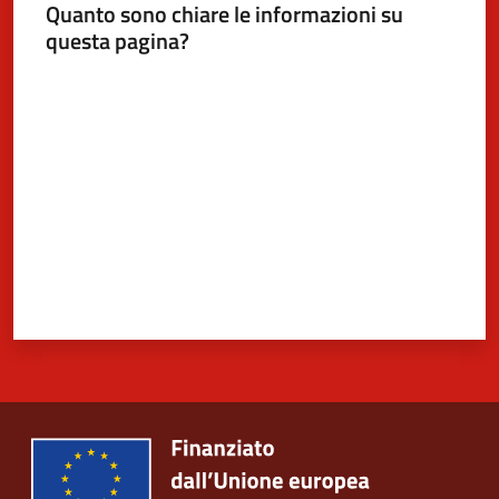
Quanto sono chiare le informazioni su
questa pagina?
Valuta da 1 a 5 stelle
5x1000
Servizi
on-
line
Tutti
gli
argomenti