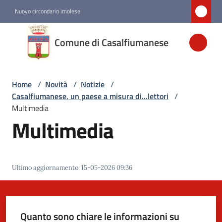
Vai al contenuto
Vai alla navigazione
Vai al footer
Nuovo circondario imolese
Comune di
Comune di Casalfiumanese
Casalfiumanese
Home
/
Novità
/
Notizie
/
Amministrazione
Casalfiumanese, un paese a misura di…lettori
/
Multimedia
Novità
Multimedia
Menu selezionato
Servizi
Ultimo aggiornamento
:
15-05-2026 09:36
Vivere
Casalfiumanese
Quanto sono chiare le informazioni su