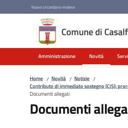
Vai al contenuto
Vai alla navigazione
Vai al footer
Nuovo circondario imolese
Comune di Casal
Amministrazione
Novità
Servi
Menu selezionato
Home
Novità
Notizie
/
/
/
Contributo di immediato sostegno (CIS): pro
Documenti allegati
Documenti allega