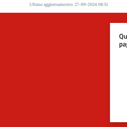
Ultimo aggiornamento
:
27-09-2024 08:51
Qu
pa
Valut