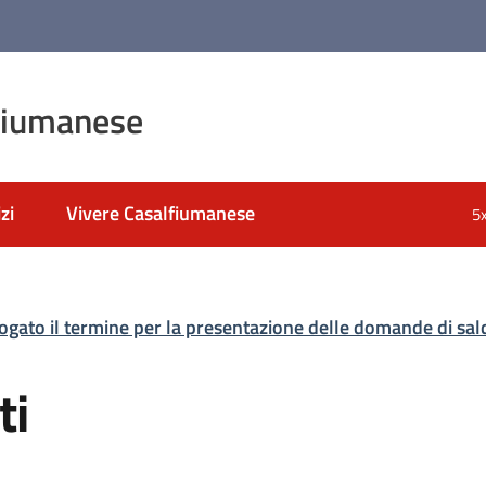
fiumanese
zi
Vivere Casalfiumanese
5
rogato il termine per la presentazione delle domande di sa
ti