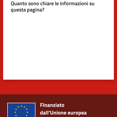
Quanto sono chiare le informazioni su
questa pagina?
Valuta da 1 a 5 stelle
5x1000
Servizi
on-
line
Tutti
gli
argomenti