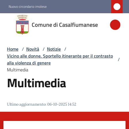
Vai al contenuto
Vai alla navigazione
Vai al footer
Nuovo circondario imolese
Comune di
Comune di Casalfiumanese
Casalfiumanese
Home
/
Novità
/
Notizie
/
Amministrazione
Vicino alle donne. Sportello itinerante per il contrasto
/
alla violenza di genere
Novità
Multimedia
Menu selezionato
Multimedia
Servizi
Ultimo aggiornamento
:
06-10-2025 14:52
Vivere
Casalfiumanese