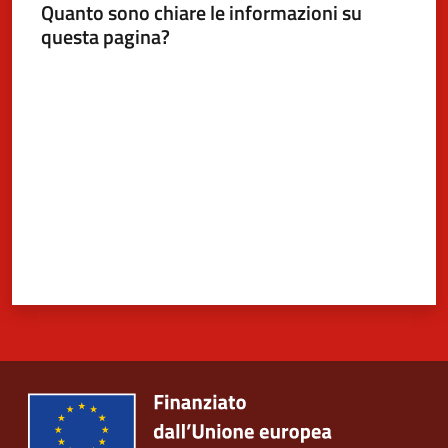
Quanto sono chiare le informazioni su
questa pagina?
Valuta da 1 a 5 stelle
5x1000
Servizi
on-
line
Tutti
gli
argomenti