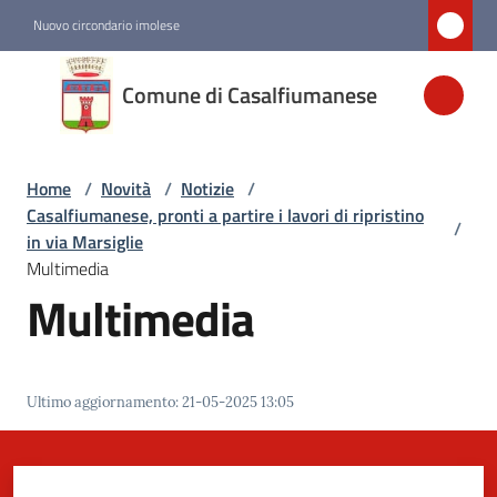
Vai al contenuto
Vai alla navigazione
Vai al footer
Nuovo circondario imolese
Comune di
Comune di Casalfiumanese
Casalfiumanese
Home
/
Novità
/
Notizie
/
Amministrazione
Casalfiumanese, pronti a partire i lavori di ripristino
/
in via Marsiglie
Novità
Multimedia
Menu selezionato
Multimedia
Servizi
Ultimo aggiornamento
:
21-05-2025 13:05
Vivere
Casalfiumanese