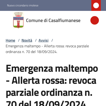
Vai al contenuto
Vai alla navigazione
Vai al footer
Nuovo circondario imolese
Comune di
Comune di Casalfiumanese
Casalfiumanese
Home
/
Novità
/
Avvisi
/
Amministrazione
Emergenza maltempo - Allerta rossa: revoca parziale
ordinanza n. 70 del 18/09/2024.
Novità
Menu selezionato
Emergenza maltempo
Salta al contenuto
Servizi
- Allerta rossa: revoca
parziale ordinanza n.
Vivere
Casalfiumanese
70 del 18/09/2024.