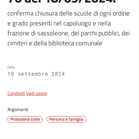
conferma chiusura delle scuole di ogni ordine 
e grado presenti nel capoluogo e nella 
5x1000
frazione di sassoleone, dei parchi pubblici, dei 
Servizi
cimiteri e della biblioteca comunale
on-
line
Data
:
Tutti
19 settembre 2024
gli
argomenti
Condividi
Vedi azioni
Argomenti
Protezione civile
Persona e famiglia