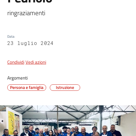
ringraziamenti
5x1000
Data
:
Servizi
23 luglio 2024
on-
line
Condividi
Vedi azioni
Tutti
gli
Argomenti
argomenti
Persona e famiglia
Istruzione