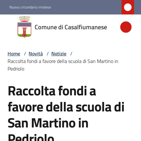
Vai al contenuto
Vai alla navigazione
Vai al footer
Nuovo circondario imolese
Comune di
Comune di Casalfiumanese
Casalfiumanese
Home
/
Novità
/
Notizie
/
Amministrazione
Raccolta fondi a favore della scuola di San Martino in
Pedriolo
Novità
Menu selezionato
Raccolta fondi a
Salta al contenuto
Servizi
favore della scuola di
San Martino in
Vivere
Casalfiumanese
Pedriolo