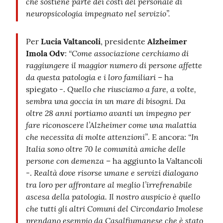
che sostiene parte dei costi del personale di
neuropsicologia impegnato nel servizio”.
Per
Lucia Valtancoli
, presidente
Alzheimer
“Come associazione cerchiamo di
Imola Odv
:
raggiungere il maggior numero di persone affette
da questa patologia e i loro familiari
– ha
Quello che riusciamo a fare, a volte,
spiegato -.
sembra una goccia in un mare di bisogni. Da
oltre 28 anni portiamo avanti un impegno per
fare riconoscere l’Alzheimer come una malattia
che necessita di molte attenzioni”
“In
. E ancora:
Italia sono oltre 70 le comunità amiche delle
persone con demenza
– ha aggiunto la Valtancoli
Realtà dove risorse umane e servizi dialogano
-.
tra loro per affrontare al meglio l’irrefrenabile
ascesa della patologia. Il nostro auspicio è quello
che tutti gli altri Comuni del Circondario Imolese
prendano esempio da Casalfiumanese che è stato