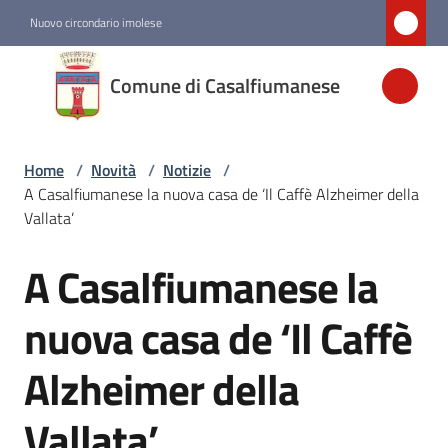
Vai al contenuto
Vai alla navigazione
Vai al footer
Nuovo circondario imolese
Comune di
Comune di Casalfiumanese
Casalfiumanese
Home
/
Novità
/
Notizie
/
Amministrazione
A Casalfiumanese la nuova casa de ‘Il Caffè Alzheimer della
Vallata’
Novità
Menu selezionato
A Casalfiumanese la
Salta al contenuto
Servizi
nuova casa de ‘Il Caffè
Alzheimer della
Vivere
Casalfiumanese
Vallata’