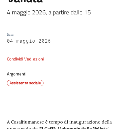
4 maggio 2026, a partire dalle 15
5x1000
Data
:
Servizi
04 maggio 2026
on-
line
Condividi
Vedi azioni
Tutti
gli
Argomenti
argomenti
Assistenza sociale
Contenuto
A Casalfiumanese è tempo di inaugurazione della
nuova sede de ‘
Il Caffè Alzhemeir della Vallata
’.