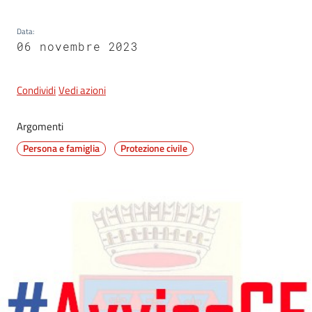
Data
:
06 novembre 2023
5x1000
Servizi
Condividi
Vedi azioni
on-
line
Argomenti
Persona e famiglia
Protezione civile
Tutti
gli
argomenti