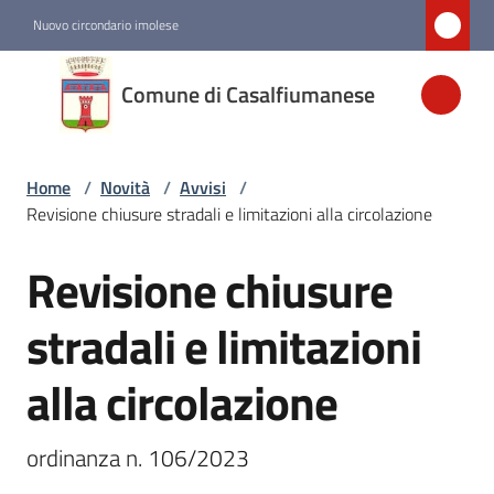
Vai al contenuto
Vai alla navigazione
Vai al footer
Nuovo circondario imolese
Comune di
Comune di Casalfiumanese
Casalfiumanese
Home
/
Novità
/
Avvisi
/
Amministrazione
Revisione chiusure stradali e limitazioni alla circolazione
Novità
Revisione chiusure
Salta al contenuto
Menu selezionato
stradali e limitazioni
Servizi
alla circolazione
Vivere
Casalfiumanese
ordinanza n. 106/2023