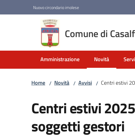
Vai al contenuto
Vai alla navigazione
Vai al footer
Nuovo circondario imolese
Comune di Casal
Amministrazione
Novità
Servi
Menu selezionato
Home
Novità
Avvisi
Centri estivi 2
/
/
/
Salta al contenuto
Centri estivi 202
soggetti gestori