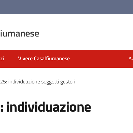
fiumanese
zi
Vivere Casalfiumanese
5
025: individuazione soggetti gestori
5: individuazione