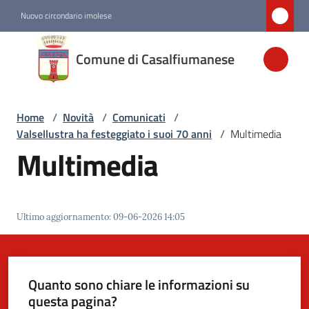
Vai al contenuto
Vai alla navigazione
Vai al footer
Nuovo circondario imolese
Comune di
Comune di Casalfiumanese
Casalfiumanese
Home
/
Novità
/
Comunicati
/
Amministrazione
Valsellustra ha festeggiato i suoi 70 anni
/
Multimedia
Multimedia
Novità
Menu selezionato
Servizi
Ultimo aggiornamento
:
09-06-2026 14:05
Vivere
Casalfiumanese
Quanto sono chiare le informazioni su
questa pagina?