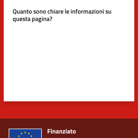
Quanto sono chiare le informazioni su
questa pagina?
5x1000
Valuta da 1 a 5 stelle
Servizi
on-
line
Tutti
gli
argomenti