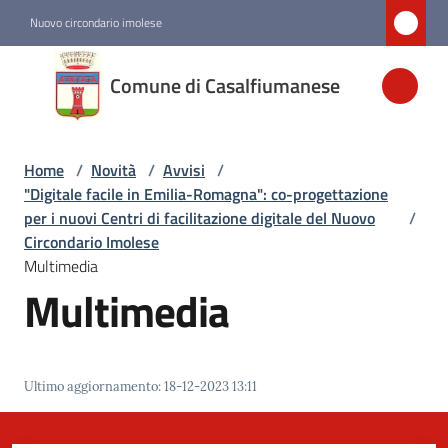
Vai al contenuto
Vai alla navigazione
Vai al footer
Nuovo circondario imolese
Comune di
Comune di Casalfiumanese
Casalfiumanese
Home
/
Novità
/
Avvisi
/
Amministrazione
"Digitale facile in Emilia-Romagna": co-progettazione
per i nuovi Centri di facilitazione digitale del Nuovo
/
Novità
Circondario Imolese
Menu selezionato
Multimedia
Multimedia
Servizi
Vivere
Ultimo aggiornamento
:
18-12-2023 13:11
Casalfiumanese