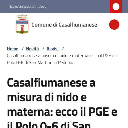
Vai al contenuto
Vai alla navigazione
Vai al footer
Nuovo circondario imolese
Comune di
Comune di Casalfiumanese
Casalfiumanese
Home
/
Novità
/
Avvisi
/
Amministrazione
Casalfiumanese a misura di nido e materna: ecco il PGE e il
Polo 0-6 di San Martino in Pedriolo
Novità
Menu selezionato
Casalfiumanese a
Salta al contenuto
Servizi
misura di nido e
materna: ecco il PGE e
Vivere
Casalfiumanese
il Polo 0-6 di San