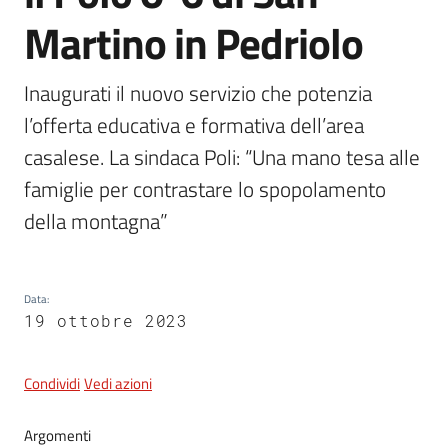
Martino in Pedriolo
5x1000
Inaugurati il nuovo servizio che potenzia 
l’offerta educativa e formativa dell’area 
Servizi
on-
casalese. La sindaca Poli: “Una mano tesa alle 
line
famiglie per contrastare lo spopolamento 
della montagna”
Tutti
gli
argomenti
Data
:
19 ottobre 2023
Condividi
Vedi azioni
Argomenti