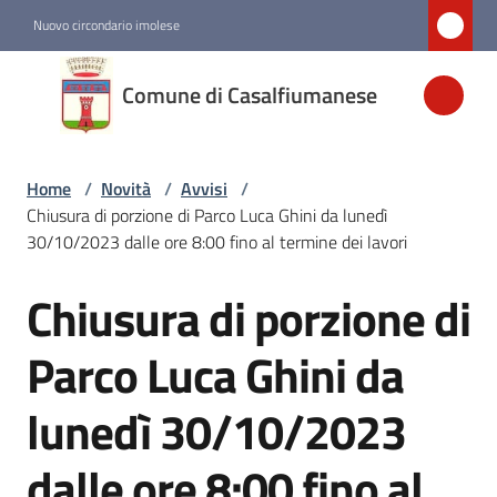
Vai al contenuto
Vai alla navigazione
Vai al footer
Nuovo circondario imolese
Comune di
Comune di Casalfiumanese
Casalfiumanese
Home
/
Novità
/
Avvisi
/
Amministrazione
Chiusura di porzione di Parco Luca Ghini da lunedì
30/10/2023 dalle ore 8:00 fino al termine dei lavori
Novità
Menu selezionato
Chiusura di porzione di
Salta al contenuto
Servizi
Parco Luca Ghini da
lunedì 30/10/2023
Vivere
Casalfiumanese
dalle ore 8:00 fino al