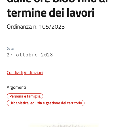
termine dei lavori
5x1000
Ordinanza n. 105/2023
Servizi
on-
Data
:
line
27 ottobre 2023
Tutti
gli
Condividi
Vedi azioni
argomenti
Argomenti
Persona e famiglia
Urbanistica, edilizia e gestione del territorio