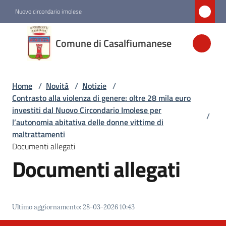
Vai al contenuto
Vai alla navigazione
Vai al footer
Nuovo circondario imolese
Comune di
Comune di Casalfiumanese
Casalfiumanese
Home
/
Novità
/
Notizie
/
Amministrazione
Contrasto alla violenza di genere: oltre 28 mila euro
investiti dal Nuovo Circondario Imolese per
/
Novità
l’autonomia abitativa delle donne vittime di
Menu selezionato
maltrattamenti
Documenti allegati
Documenti allegati
Servizi
Vivere
Casalfiumanese
Ultimo aggiornamento
:
28-03-2026 10:43