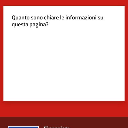
Quanto sono chiare le informazioni su
5x1000
questa pagina?
Valuta da 1 a 5 stelle
Servizi
on-
line
Tutti
gli
argomenti