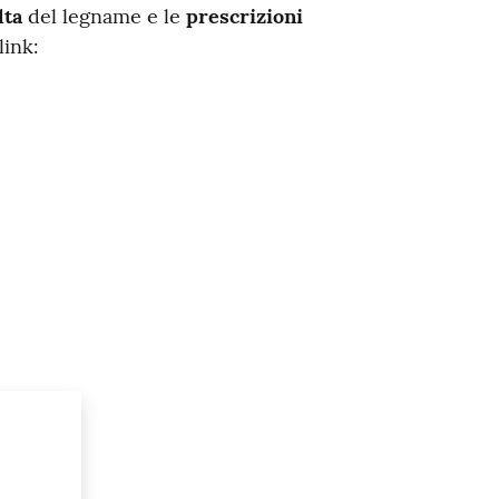
lta
del legname e le
prescrizioni
link: