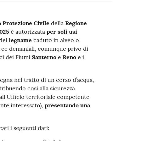
a Protezione Civile
della
Regione
025
è autorizzata
per soli usi
del
legname
caduto in alveo o
aree demaniali, comunque privo di
ici dei Fiumi
Santerno
e
Reno
e i
 legna nel tratto di un corso d’acqua,
ribuendo così alla sicurezza
all'Ufficio territoriale competente
nte interessato),
presentando una
ti i seguenti dati: