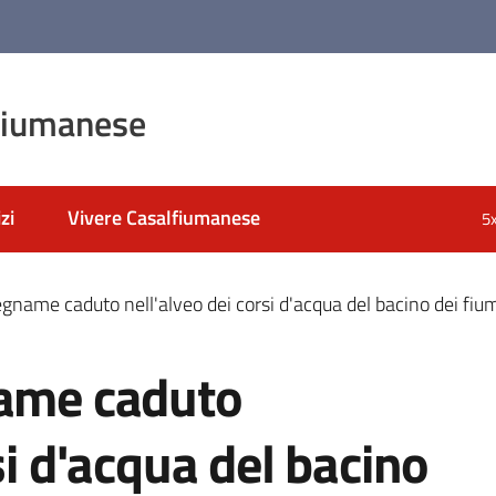
fiumanese
zi
Vivere Casalfiumanese
5
egname caduto nell'alveo dei corsi d'acqua del bacino dei fi
name caduto
si d'acqua del bacino