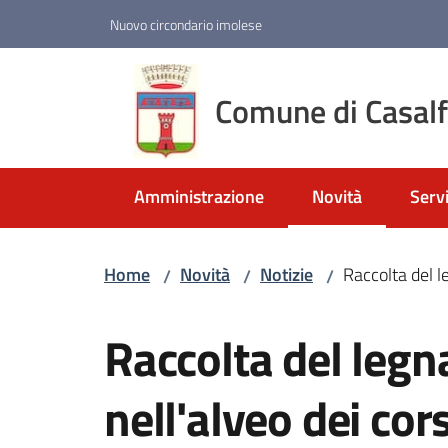
Vai al contenuto
Vai alla navigazione
Vai al footer
Nuovo circondario imolese
Comune di Casal
Amministrazione
Novità
Servi
Menu selezionato
Home
Novità
Notizie
Raccolta del l
/
/
/
Salta al contenuto
Raccolta del leg
nell'alveo dei cor