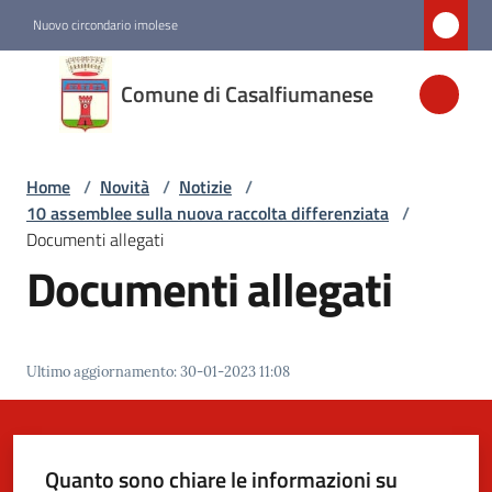
Vai al contenuto
Vai alla navigazione
Vai al footer
Nuovo circondario imolese
Comune di
Comune di Casalfiumanese
Casalfiumanese
Home
/
Novità
/
Notizie
/
Amministrazione
10 assemblee sulla nuova raccolta differenziata
/
Documenti allegati
Novità
Documenti allegati
Menu selezionato
Servizi
Ultimo aggiornamento
:
30-01-2023 11:08
Vivere
Casalfiumanese
Quanto sono chiare le informazioni su