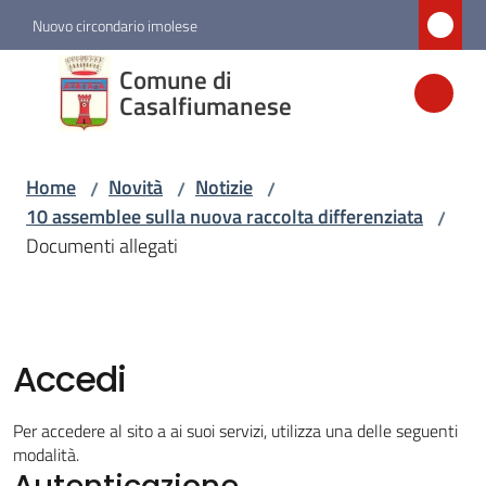
Vai al contenuto
Vai alla navigazione
Vai al footer
Nuovo circondario imolese
Comune di
Comune di
Casalfiumanese
Casalfiumanese
Home
Novità
Notizie
/
/
/
Amministrazione
10 assemblee sulla nuova raccolta differenziata
/
Documenti allegati
Novità
Menu selezionato
Servizi
Accedi
Vivere
Per accedere al sito a ai suoi servizi, utilizza una delle seguenti
Casalfiumanese
modalità.
Autenticazione