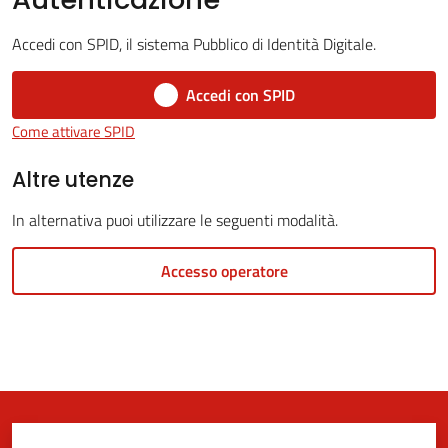
Accedi con SPID, il sistema Pubblico di Identità Digitale.
5x1000
Accedi con SPID
Come attivare SPID
Servizi
on-
Altre utenze
line
In alternativa puoi utilizzare le seguenti modalità.
Tutti
Accesso operatore
gli
argomenti