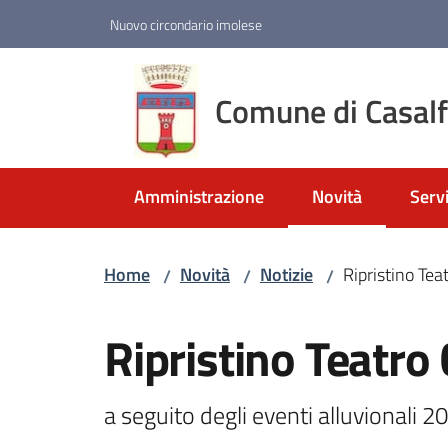
Vai al contenuto
Vai alla navigazione
Vai al footer
Nuovo circondario imolese
Comune di Casal
Amministrazione
Novità
Servi
Menu selezionato
Home
Novità
Notizie
Ripristino Te
/
/
/
Salta al contenuto
Ripristino Teatr
a seguito degli eventi alluvionali 2