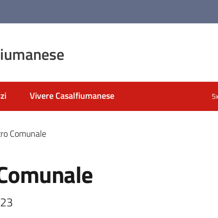
fiumanese
zi
Vivere Casalfiumanese
5
atro Comunale
o Comunale
023