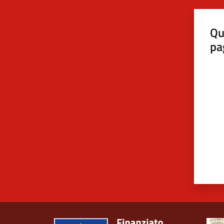
Qu
pa
Valut