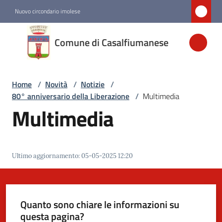
Vai al contenuto
Vai alla navigazione
Vai al footer
Nuovo circondario imolese
Comune di
Comune di Casalfiumanese
Casalfiumanese
Home
/
Novità
/
Notizie
/
Amministrazione
80° anniversario della Liberazione
/
Multimedia
Multimedia
Novità
Menu selezionato
Servizi
Ultimo aggiornamento
:
05-05-2025 12:20
Vivere
Casalfiumanese
Quanto sono chiare le informazioni su
questa pagina?