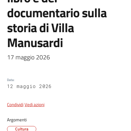
documentario sulla
5x1000
storia di Villa
Manusardi
Servizi
on-
line
17 maggio 2026
Tutti
gli
Data
:
argomenti
12 maggio 2026
Condividi
Vedi azioni
Argomenti
Cultura