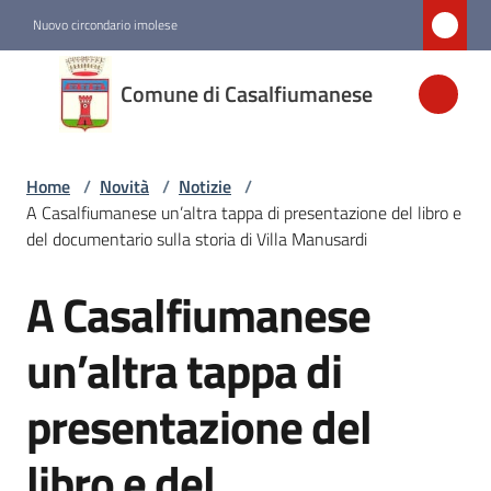
Vai al contenuto
Vai alla navigazione
Vai al footer
Nuovo circondario imolese
Comune di
Comune di Casalfiumanese
Casalfiumanese
Home
/
Novità
/
Notizie
/
Amministrazione
A Casalfiumanese un’altra tappa di presentazione del libro e
del documentario sulla storia di Villa Manusardi
Novità
Menu selezionato
A Casalfiumanese
Salta al contenuto
Servizi
un’altra tappa di
presentazione del
Vivere
Casalfiumanese
libro e del