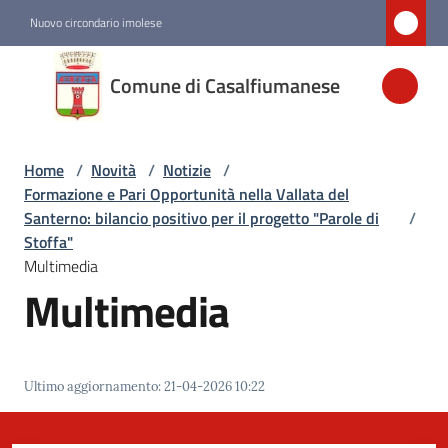
Vai al contenuto
Vai alla navigazione
Vai al footer
Nuovo circondario imolese
Comune di
Comune di Casalfiumanese
Casalfiumanese
Home
/
Novità
/
Notizie
/
Amministrazione
Formazione e Pari Opportunità nella Vallata del
Santerno: bilancio positivo per il progetto "Parole di
/
Novità
Stoffa"
Menu selezionato
Multimedia
Multimedia
Servizi
Vivere
Ultimo aggiornamento
:
21-04-2026 10:22
Casalfiumanese