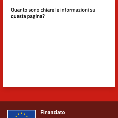
Quanto sono chiare le informazioni su
questa pagina?
5x1000
Valuta da 1 a 5 stelle
Servizi
on-
line
Tutti
gli
argomenti