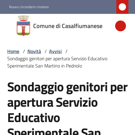
Vai al contenuto
Vai alla navigazione
Vai al footer
Nuovo circondario imolese
Comune di
Comune di Casalfiumanese
Casalfiumanese
Home
/
Novità
/
Avvisi
/
Amministrazione
Sondaggio genitori per apertura Servizio Educativo
Sperimentale San Martino in Pedriolo
Novità
Menu selezionato
Sondaggio genitori per
Salta al contenuto
Servizi
apertura Servizio
Educativo
Vivere
Casalfiumanese
Sperimentale San