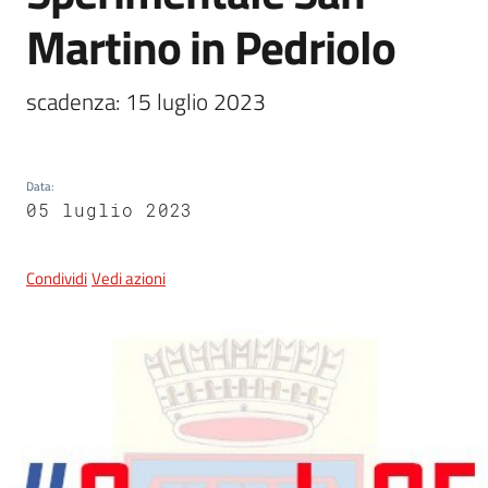
Martino in Pedriolo
5x1000
scadenza: 15 luglio 2023
Servizi
on-
Data
:
line
05 luglio 2023
Tutti
gli
Condividi
Vedi azioni
argomenti