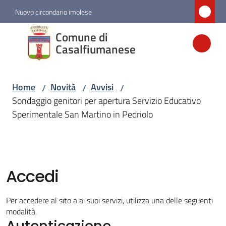
Vai al contenuto
Vai alla navigazione
Vai al footer
Nuovo circondario imolese
Comune di
Comune di
Casalfiumanese
Casalfiumanese
Home
Novità
Avvisi
/
/
/
Amministrazione
Sondaggio genitori per apertura Servizio Educativo
Sperimentale San Martino in Pedriolo
Novità
Menu selezionato
Servizi
Accedi
Vivere
Per accedere al sito a ai suoi servizi, utilizza una delle seguenti
Casalfiumanese
modalità.
Autenticazione