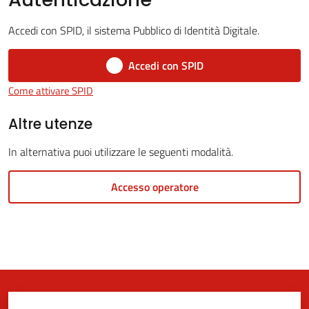
Accedi con SPID, il sistema Pubblico di Identità Digitale.
5x1000
Accedi con SPID
Come attivare SPID
Servizi
on-
Altre utenze
line
In alternativa puoi utilizzare le seguenti modalità.
Tutti
Accesso operatore
gli
argomenti