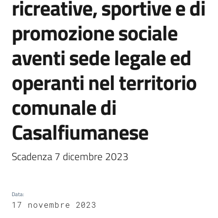
ricreative, sportive e di
promozione sociale
5x1000
aventi sede legale ed
Servizi
operanti nel territorio
on-
line
comunale di
Tutti
Casalfiumanese
gli
argomenti
Scadenza 7 dicembre 2023
Data
:
17 novembre 2023