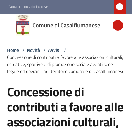
Vai al contenuto
Vai alla navigazione
Vai al footer
Nuovo circondario imolese
Comune di
Comune di Casalfiumanese
Casalfiumanese
Home
/
Novità
/
Avvisi
/
Amministrazione
Concessione di contributi a favore alle associazioni culturali,
ricreative, sportive e di promozione sociale aventi sede
Novità
legale ed operanti nel territorio comunale di Casalfiumanese
Menu selezionato
Concessione di
Salta al contenuto
Servizi
contributi a favore alle
Vivere
associazioni culturali,
Casalfiumanese