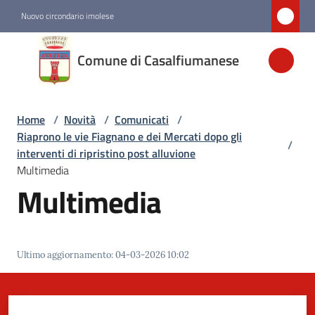
Vai al contenuto
Vai alla navigazione
Vai al footer
Nuovo circondario imolese
Comune di
Comune di Casalfiumanese
Casalfiumanese
Home
/
Novità
/
Comunicati
/
Amministrazione
Riaprono le vie Fiagnano e dei Mercati dopo gli
/
interventi di ripristino post alluvione
Novità
Multimedia
Menu selezionato
Multimedia
Servizi
Ultimo aggiornamento
:
04-03-2026 10:02
Vivere
Casalfiumanese