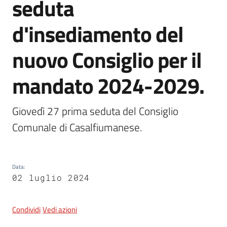
seduta
d'insediamento del
5x1000
nuovo Consiglio per il
Servizi
mandato 2024-2029.
on-
line
Giovedì 27 prima seduta del Consiglio 
Tutti
Comunale di Casalfiumanese. 
gli
argomenti
Data
:
02 luglio 2024
Condividi
Vedi azioni