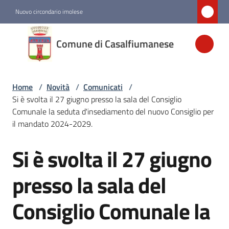
Vai al contenuto
Vai alla navigazione
Vai al footer
Nuovo circondario imolese
Comune di
Comune di Casalfiumanese
Casalfiumanese
Home
/
Novità
/
Comunicati
/
Amministrazione
Si è svolta il 27 giugno presso la sala del Consiglio
Comunale la seduta d'insediamento del nuovo Consiglio per
Novità
il mandato 2024-2029.
Menu selezionato
Si è svolta il 27 giugno
Salta al contenuto
Servizi
presso la sala del
Vivere
Consiglio Comunale la
Casalfiumanese