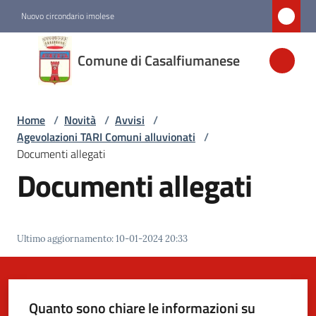
Vai al contenuto
Vai alla navigazione
Vai al footer
Nuovo circondario imolese
Comune di
Comune di Casalfiumanese
Casalfiumanese
Home
/
Novità
/
Avvisi
/
Amministrazione
Agevolazioni TARI Comuni alluvionati
/
Documenti allegati
Novità
Documenti allegati
Menu selezionato
Servizi
Ultimo aggiornamento
:
10-01-2024 20:33
Vivere
Casalfiumanese
Quanto sono chiare le informazioni su