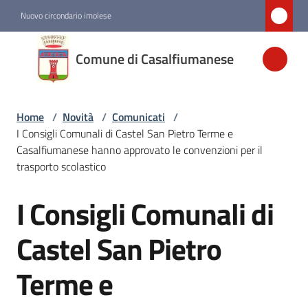
Vai al contenuto
Vai alla navigazione
Vai al footer
Nuovo circondario imolese
Comune di
Comune di Casalfiumanese
Casalfiumanese
Home
/
Novità
/
Comunicati
/
Amministrazione
I Consigli Comunali di Castel San Pietro Terme e
Casalfiumanese hanno approvato le convenzioni per il
Novità
trasporto scolastico
Menu selezionato
I Consigli Comunali di
Salta al contenuto
Servizi
Castel San Pietro
Vivere
Terme e
Casalfiumanese