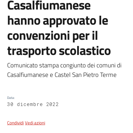
Casalfiumanese
hanno approvato le
5x1000
convenzioni per il
Servizi
trasporto scolastico
on-
line
Comunicato stampa congiunto dei comuni di 
Tutti
Casalfiumanese e Castel San Pietro Terme
gli
argomenti
Data
:
30 dicembre 2022
Condividi
Vedi azioni