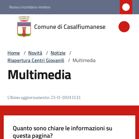
Vai al contenuto
Vai alla navigazione
Vai al footer
Nuovo circondario imolese
Comune di
Comune di Casalfiumanese
Casalfiumanese
Home
/
Novità
/
Notizie
/
Amministrazione
Riapertura Centri Giovanili
/
Multimedia
Multimedia
Novità
Menu selezionato
Servizi
Ultimo aggiornamento
:
23-11-2024 12:13
Vivere
Casalfiumanese
Quanto sono chiare le informazioni su
questa pagina?