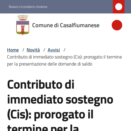
Vai al contenuto
Vai alla navigazione
Vai al footer
Nuovo circondario imolese
Comune di
Comune di Casalfiumanese
Casalfiumanese
Home
/
Novità
/
Avvisi
/
Amministrazione
Contributo di immediato sostegno (Cis): prorogato il termine
per la presentazione delle domande di saldo
Novità
Menu selezionato
Contributo di
Salta al contenuto
Servizi
immediato sostegno
(Cis): prorogato il
Vivere
Casalfiumanese
termine per la