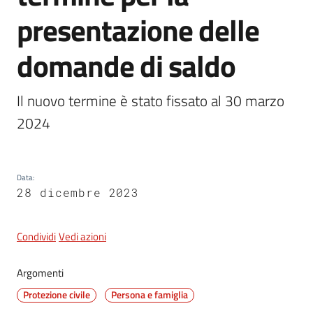
presentazione delle
5x1000
domande di saldo
Servizi
Il nuovo termine è stato fissato al 30 marzo 
on-
2024
line
Tutti
gli
Data
:
28 dicembre 2023
argomenti
Condividi
Vedi azioni
Argomenti
Protezione civile
Persona e famiglia