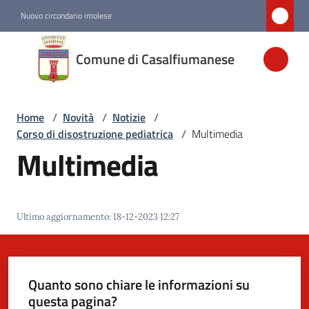
Vai al contenuto
Vai alla navigazione
Vai al footer
Nuovo circondario imolese
Comune di
Comune di Casalfiumanese
Casalfiumanese
Home
/
Novità
/
Notizie
/
Amministrazione
Corso di disostruzione pediatrica
/
Multimedia
Multimedia
Novità
Menu selezionato
Servizi
Ultimo aggiornamento
:
18-12-2023 12:27
Vivere
Casalfiumanese
Quanto sono chiare le informazioni su
questa pagina?