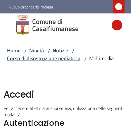
Vai al contenuto
Vai alla navigazione
Vai al footer
Nuovo circondario imolese
Comune di
Comune di
Casalfiumanese
Casalfiumanese
Home
Novità
Notizie
/
/
/
Amministrazione
Corso di disostruzione pediatrica
Multimedia
/
Novità
Menu selezionato
Accedi
Servizi
Per accedere al sito a ai suoi servizi, utilizza una delle seguenti
Vivere
modalità.
Casalfiumanese
Autenticazione