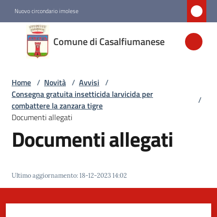
Vai al contenuto
Vai alla navigazione
Vai al footer
Nuovo circondario imolese
Comune di
Comune di Casalfiumanese
Casalfiumanese
Home
/
Novità
/
Avvisi
/
Amministrazione
Consegna gratuita insetticida larvicida per
/
combattere la zanzara tigre
Novità
Documenti allegati
Menu selezionato
Documenti allegati
Servizi
Ultimo aggiornamento
:
18-12-2023 14:02
Vivere
Casalfiumanese