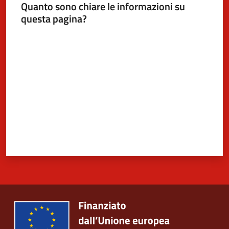
Quanto sono chiare le informazioni su
questa pagina?
Valuta da 1 a 5 stelle
5x1000
Servizi
on-
line
Tutti
gli
argomenti