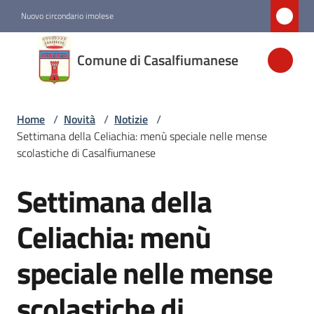
Vai al contenuto
Vai alla navigazione
Vai al footer
Nuovo circondario imolese
Comune di
Comune di Casalfiumanese
Casalfiumanese
Home
/
Novità
/
Notizie
/
Amministrazione
Settimana della Celiachia: menù speciale nelle mense
scolastiche di Casalfiumanese
Novità
Menu selezionato
Settimana della
Salta al contenuto
Servizi
Celiachia: menù
speciale nelle mense
Vivere
Casalfiumanese
scolastiche di