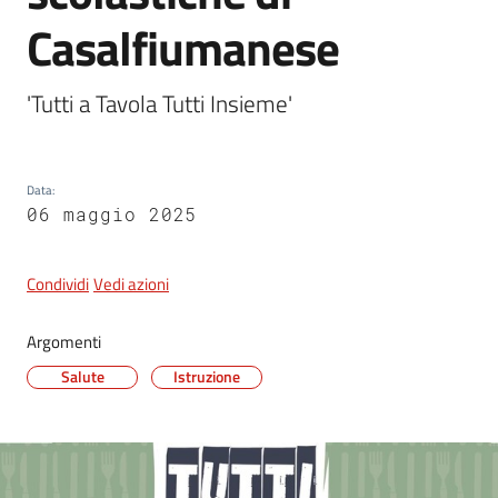
Casalfiumanese
5x1000
'Tutti a Tavola Tutti Insieme'
Servizi
on-
Data
:
line
06 maggio 2025
Tutti
gli
Condividi
Vedi azioni
argomenti
Argomenti
Salute
Istruzione