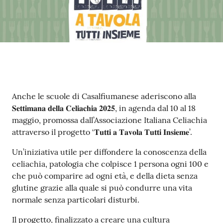
Contenuto
Anche le scuole di Casalfiumanese aderiscono alla
𝐒𝐞𝐭𝐭𝐢𝐦𝐚𝐧𝐚 𝐝𝐞𝐥𝐥𝐚 𝐂𝐞𝐥𝐢𝐚𝐜𝐡𝐢𝐚 𝟐𝟎𝟐𝟓, in agenda dal 10 al 18
maggio, promossa dall’Associazione Italiana Celiachia
attraverso il progetto ‘𝐓𝐮𝐭𝐭𝐢 𝐚 𝐓𝐚𝐯𝐨𝐥𝐚 𝐓𝐮𝐭𝐭𝐢 𝐈𝐧𝐬𝐢𝐞𝐦𝐞’.
Un’iniziativa utile per diffondere la conoscenza della
celiachia, patologia che colpisce 1 persona ogni 100 e
che può comparire ad ogni età, e della dieta senza
glutine grazie alla quale si può condurre una vita
normale senza particolari disturbi.
Il progetto, finalizzato a creare una cultura