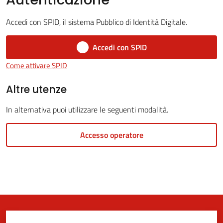
Accedi con SPID, il sistema Pubblico di Identità Digitale.
5x1000
Accedi con SPID
Come attivare SPID
Servizi
on-
Altre utenze
line
In alternativa puoi utilizzare le seguenti modalità.
Tutti
Accesso operatore
gli
argomenti