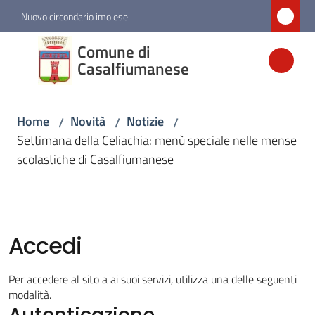
Vai al contenuto
Vai alla navigazione
Vai al footer
Nuovo circondario imolese
Comune di
Comune di
Casalfiumanese
Casalfiumanese
Home
Novità
Notizie
/
/
/
Amministrazione
Settimana della Celiachia: menù speciale nelle mense
scolastiche di Casalfiumanese
Novità
Menu selezionato
Servizi
Accedi
Vivere
Per accedere al sito a ai suoi servizi, utilizza una delle seguenti
Casalfiumanese
modalità.
Autenticazione