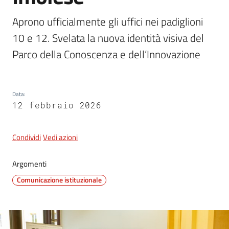
Aprono ufficialmente gli uffici nei padiglioni 
10 e 12. Svelata la nuova identità visiva del 
5x1000
Parco della Conoscenza e dell’Innovazione
Servizi
on-
line
Data
:
12 febbraio 2026
Tutti
gli
Condividi
Vedi azioni
argomenti
Argomenti
Comunicazione istituzionale