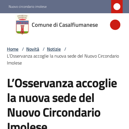
Vai al contenuto
Vai alla navigazione
Vai al footer
Nuovo circondario imolese
Comune di
Comune di Casalfiumanese
Casalfiumanese
Home
/
Novità
/
Notizie
/
Amministrazione
L’Osservanza accoglie la nuova sede del Nuovo Circondario
Imolese
Novità
Menu selezionato
L’Osservanza accoglie
Salta al contenuto
Servizi
la nuova sede del
Nuovo Circondario
Vivere
Casalfiumanese
Imolese