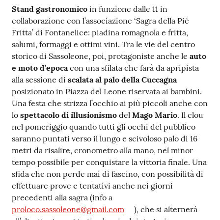
Stand gastronomico
in funzione dalle 11 in
collaborazione con l’associazione ‘Sagra della Pié
Fritta’ di Fontanelice: piadina romagnola e fritta,
salumi, formaggi e ottimi vini. Tra le vie del centro
storico di Sassoleone, poi, protagoniste anche le
auto
e moto d’epoca
con una sfilata che farà da apripista
alla sessione di
scalata al palo della Cuccagna
posizionato in Piazza del Leone riservata ai bambini.
Una festa che strizza l’occhio ai più piccoli anche con
lo
spettacolo di illusionismo
del
Mago Mario
. Il clou
nel pomeriggio quando tutti gli occhi del pubblico
saranno puntati verso il lungo e scivoloso palo di 16
metri da risalire, cronometro alla mano, nel minor
tempo possibile per conquistare la vittoria finale. Una
sfida che non perde mai di fascino, con possibilità di
effettuare prove e tentativi anche nei giorni
precedenti alla sagra (info a
proloco.sassoleone@gmail.com
), che si alternerà