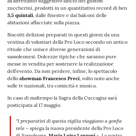
all’altrettanto suggestivo lancio dei gustosi
zuccherini, prodotti in un quantitativo record di ben
3,5 quintali
, dalle finestre e dai balconi delle
abitazioni affacciate sulla piazza.
Biscotti deliziosi preparati in questi giorni da una
ventina di volontari della Pro Loco secondo un antico
rituale che unisce diverse generazioni di
sassoleonesi. Dolcezze tipiche che saranno pure
messe in vendita per sostenere la realizzazione
dell’evento. Da non perdere, infine, lo spettacolo
dello
showman Francesco Preci
, volto noto anche
sulle tv nazionali, tra comicità e musica.
In caso di maltempo la Sagra della Cuccagna sarà
posticipata al 17 maggio.
“I preparativi di questa vigilia viaggiano a gonfie
vele
– spiega la nuova presidente della Pro Loco
La nostra
di Sassoleone,
Maria Luisa Lanzoni
-.