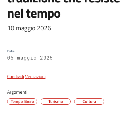
nel tempo
5x1000
10 maggio 2026
Servizi
on-
Data
:
line
05 maggio 2026
Tutti
gli
Condividi
Vedi azioni
argomenti
Argomenti
Tempo libero
Turismo
Cultura