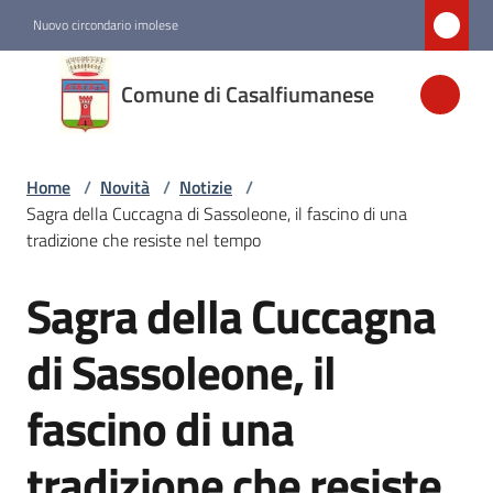
Vai al contenuto
Vai alla navigazione
Vai al footer
Nuovo circondario imolese
Comune di
Comune di Casalfiumanese
Casalfiumanese
Home
/
Novità
/
Notizie
/
Amministrazione
Sagra della Cuccagna di Sassoleone, il fascino di una
tradizione che resiste nel tempo
Novità
Menu selezionato
Sagra della Cuccagna
Salta al contenuto
Servizi
di Sassoleone, il
fascino di una
Vivere
Casalfiumanese
tradizione che resiste