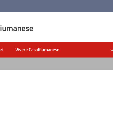
fiumanese
zi
Vivere Casalfiumanese
5