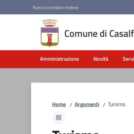
Vai al contenuto
Vai alla navigazione
Vai al footer
Nuovo circondario imolese
Comune di Casal
Amministrazione
Novità
Servi
Home
Argomenti
Turismo
/
/