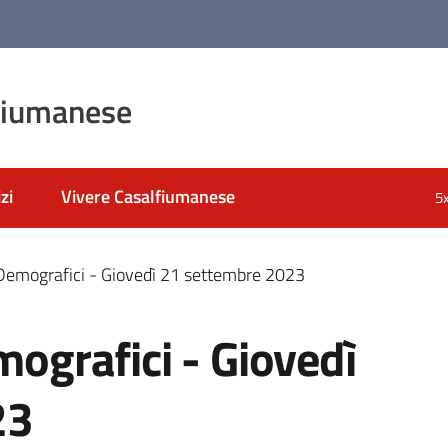
fiumanese
zi
Vivere Casalfiumanese
5
i Demografici - Giovedì 21 settembre 2023
mografici - Giovedì
23