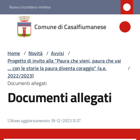
Vai al contenuto
Vai alla navigazione
Vai al footer
Nuovo circondario imolese
Comune di
Comune di Casalfiumanese
Casalfiumanese
Home
/
Novità
/
Avvisi
/
Amministrazione
Progetto di invito alla “Paura che vieni, paura che vai
... con le storie la paura diventa coraggio” (a.e.
/
Novità
2022/2023)
Menu selezionato
Documenti allegati
Documenti allegati
Servizi
Vivere
Ultimo aggiornamento
:
18-12-2023 11:37
Casalfiumanese