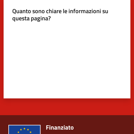
Quanto sono chiare le informazioni su
questa pagina?
5x1000
Valuta da 1 a 5 stelle
Servizi
on-
line
Tutti
gli
argomenti