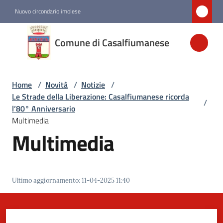
Vai al contenuto
Vai alla navigazione
Vai al footer
Nuovo circondario imolese
Comune di
Comune di Casalfiumanese
Casalfiumanese
Home
/
Novità
/
Notizie
/
Amministrazione
Le Strade della Liberazione: Casalfiumanese ricorda
/
l’80° Anniversario
Novità
Multimedia
Menu selezionato
Multimedia
Servizi
Ultimo aggiornamento
:
11-04-2025 11:40
Vivere
Casalfiumanese