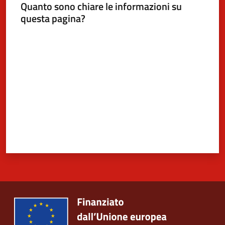
Quanto sono chiare le informazioni su
questa pagina?
Valuta da 1 a 5 stelle
5x1000
Servizi
on-
line
Tutti
gli
argomenti