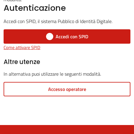
Autenticazione
Accedi con SPID, il sistema Pubblico di Identità Digitale.
5x1000
Accedi con SPID
Servizi
Come attivare SPID
on-
line
Altre utenze
In alternativa puoi utilizzare le seguenti modalità.
Tutti
gli
Accesso operatore
argomenti