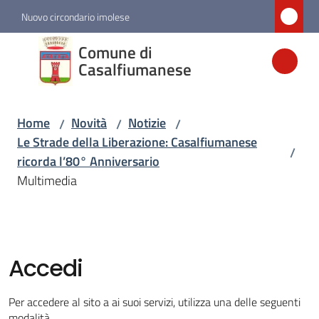
Vai al contenuto
Vai alla navigazione
Vai al footer
Nuovo circondario imolese
Comune di
Comune di
Casalfiumanese
Casalfiumanese
Home
Novità
Notizie
/
/
/
Amministrazione
Le Strade della Liberazione: Casalfiumanese
/
ricorda l’80° Anniversario
Novità
Multimedia
Menu selezionato
Servizi
Accedi
Vivere
Casalfiumanese
Per accedere al sito a ai suoi servizi, utilizza una delle seguenti
modalità.