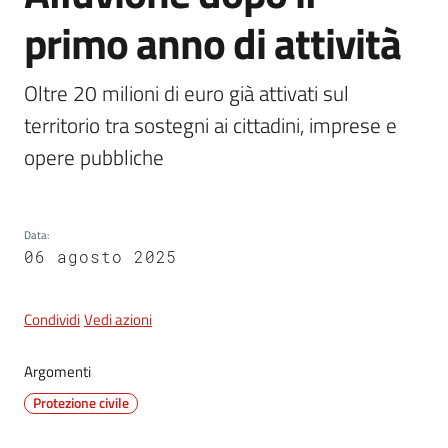
primo anno di attività
5x1000
Oltre 20 milioni di euro già attivati sul 
territorio tra sostegni ai cittadini, imprese e 
Servizi
on-
opere pubbliche
line
Tutti
Data
:
gli
06 agosto 2025
argomenti
Condividi
Vedi azioni
Argomenti
Protezione civile