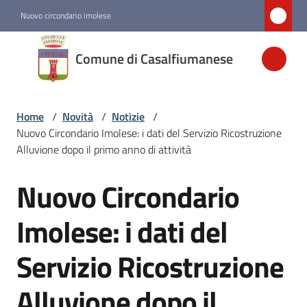
Vai al contenuto
Vai alla navigazione
Vai al footer
Nuovo circondario imolese
Comune di
Comune di Casalfiumanese
Casalfiumanese
Home
/
Novità
/
Notizie
/
Amministrazione
Nuovo Circondario Imolese: i dati del Servizio Ricostruzione
Alluvione dopo il primo anno di attività
Novità
Menu selezionato
Nuovo Circondario
Salta al contenuto
Servizi
Imolese: i dati del
Servizio Ricostruzione
Vivere
Casalfiumanese
Alluvione dopo il