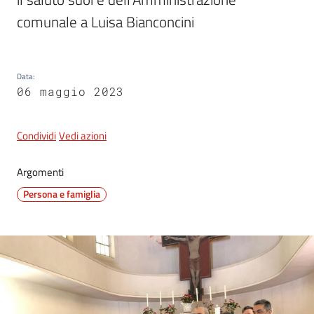
comunale a Luisa Bianconcini
5x1000
Data
:
Servizi
06 maggio 2023
on-
line
Condividi
Vedi azioni
Tutti
Argomenti
gli
argomenti
Persona e famiglia