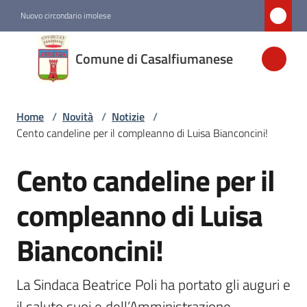
Vai al contenuto
Vai alla navigazione
Vai al footer
Nuovo circondario imolese
Comune di
Comune di Casalfiumanese
Casalfiumanese
Home
/
Novità
/
Notizie
/
Amministrazione
Cento candeline per il compleanno di Luisa Bianconcini!
Novità
Cento candeline per il
Salta al contenuto
Menu selezionato
compleanno di Luisa
Servizi
Bianconcini!
Vivere
Casalfiumanese
La Sindaca Beatrice Poli ha portato gli auguri e 
il saluto suoi e dell’Amministrazione 