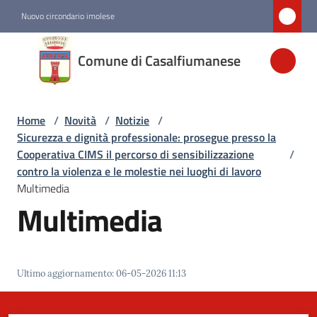
Vai al contenuto
Vai alla navigazione
Vai al footer
Nuovo circondario imolese
Comune di
Comune di Casalfiumanese
Casalfiumanese
Home
/
Novità
/
Notizie
/
Amministrazione
Sicurezza e dignità professionale: prosegue presso la
Cooperativa CIMS il percorso di sensibilizzazione
/
Novità
contro la violenza e le molestie nei luoghi di lavoro
Menu selezionato
Multimedia
Multimedia
Servizi
Vivere
Ultimo aggiornamento
:
06-05-2026 11:13
Casalfiumanese