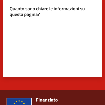
Quanto sono chiare le informazioni su
questa pagina?
5x1000
Valuta da 1 a 5 stelle
Servizi
on-
line
Tutti
gli
argomenti