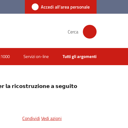
Accedi all'area personale
Cerca
x1000
Servizi on-line
Tutti gli argomenti
 𝗹𝗮 𝗿𝗶𝗰𝗼𝘀𝘁𝗿𝘂𝘇𝗶𝗼𝗻𝗲 𝗮 𝘀𝗲𝗴𝘂𝗶𝘁𝗼
Condividi
Vedi azioni