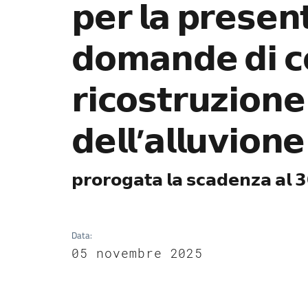
𝗽𝗲𝗿 𝗹𝗮 𝗽𝗿𝗲𝘀𝗲𝗻
𝗱𝗼𝗺𝗮𝗻𝗱𝗲 𝗱𝗶 𝗰𝗼
𝗿𝗶𝗰𝗼𝘀𝘁𝗿𝘂𝘇𝗶𝗼𝗻
𝗱𝗲𝗹𝗹’𝗮𝗹𝗹𝘂𝘃𝗶𝗼𝗻𝗲
𝗽𝗿𝗼𝗿𝗼𝗴𝗮𝘁𝗮 𝗹𝗮 𝘀𝗰𝗮𝗱𝗲𝗻𝘇𝗮 𝗮𝗹
Data
:
05 novembre 2025