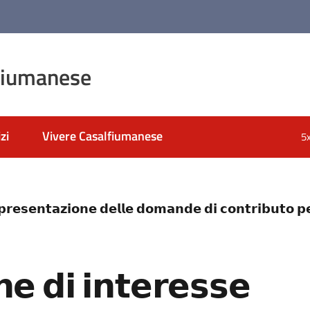
fiumanese
zi
Vivere Casalfiumanese
5
 𝗽𝗿𝗲𝘀𝗲𝗻𝘁𝗮𝘇𝗶𝗼𝗻𝗲 𝗱𝗲𝗹𝗹𝗲 𝗱𝗼𝗺𝗮𝗻𝗱𝗲 𝗱𝗶 𝗰𝗼𝗻𝘁𝗿𝗶𝗯𝘂𝘁𝗼 𝗽𝗲
𝗲 𝗱𝗶 𝗶𝗻𝘁𝗲𝗿𝗲𝘀𝘀𝗲