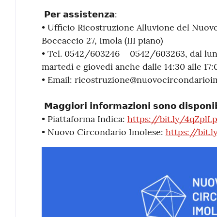
𝗣𝗲𝗿 𝗮𝘀𝘀𝗶𝘀𝘁𝗲𝗻𝘇𝗮:
• Ufficio Ricostruzione Alluvione del Nuov
Boccaccio 27, Imola (III piano)
• Tel. 0542/603246 – 0542/603263, dal luned
martedì e giovedì anche dalle 14:30 alle 17:
• Email: ricostruzione@nuovocircondarioim
𝗠𝗮𝗴𝗴𝗶𝗼𝗿𝗶 𝗶𝗻𝗳𝗼𝗿𝗺𝗮𝘇𝗶𝗼𝗻𝗶 𝘀𝗼𝗻𝗼 𝗱𝗶𝘀𝗽𝗼𝗻𝗶𝗯𝗶𝗹
• Piattaforma Indica:
https://bit.ly/4qZplL
• Nuovo Circondario Imolese:
https://bit