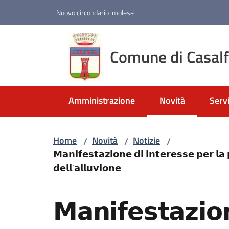
Vai al contenuto
Vai alla navigazione
Vai al footer
Nuovo circondario imolese
Comune di Casal
Amministrazione
Novità
Servi
Menu selezionato
Home
Novità
Notizie
/
/
/
𝗠𝗮𝗻𝗶𝗳𝗲𝘀𝘁𝗮𝘇𝗶𝗼𝗻𝗲 𝗱𝗶 𝗶𝗻𝘁𝗲𝗿𝗲𝘀𝘀𝗲 𝗽𝗲𝗿 𝗹𝗮
𝗱𝗲𝗹𝗹’𝗮𝗹𝗹𝘂𝘃𝗶𝗼𝗻𝗲
Salta al contenuto
𝗠𝗮𝗻𝗶𝗳𝗲𝘀𝘁𝗮𝘇𝗶𝗼