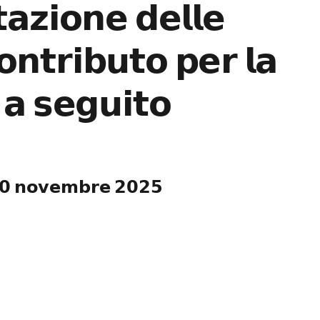
𝗮𝘇𝗶𝗼𝗻𝗲 𝗱𝗲𝗹𝗹𝗲
𝗻𝘁𝗿𝗶𝗯𝘂𝘁𝗼 𝗽𝗲𝗿 𝗹𝗮
 𝗮 𝘀𝗲𝗴𝘂𝗶𝘁𝗼
 𝟯𝟬 𝗻𝗼𝘃𝗲𝗺𝗯𝗿𝗲 𝟮𝟬𝟮𝟱