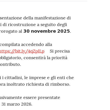
esentazione della manifestazione di
ti di ricostruzione a seguito degli
gato al 𝟯𝟬 𝗻𝗼𝘃𝗲𝗺𝗯𝗿𝗲 𝟮𝟬𝟮𝟱.
 compilata accedendo alla
https://bit.ly/4qZplLp
Si precisa
igatorio, consentirà la priorità
contributo.
 cittadini, le imprese e gli enti che
a inoltrato richiesta di rimborso.
ssivamente essere presentate
l 31 marzo 2026.