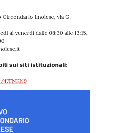
o Circondario Imolese, via G.
ì al venerdì dalle 08:30 alle 13:15,
00
olese.it
𝗶 𝘀𝘂𝗶 𝘀𝗶𝘁𝗶 𝗶𝘀𝘁𝗶𝘁𝘂𝘇𝗶𝗼𝗻𝗮𝗹𝗶:
p
.ly/47FNKN9