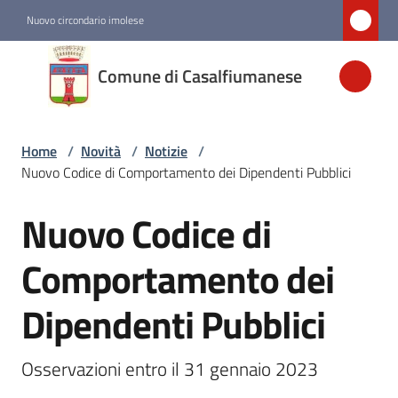
Vai al contenuto
Vai alla navigazione
Vai al footer
Nuovo circondario imolese
Comune di
Comune di Casalfiumanese
Casalfiumanese
Home
/
Novità
/
Notizie
/
Amministrazione
Nuovo Codice di Comportamento dei Dipendenti Pubblici
Novità
Nuovo Codice di
Salta al contenuto
Menu selezionato
Comportamento dei
Servizi
Dipendenti Pubblici
Vivere
Casalfiumanese
Osservazioni entro il 31 gennaio 2023