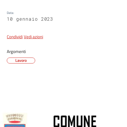
Data
:
10 gennaio 2023
5x1000
Servizi
Condividi
Vedi azioni
on-
line
Argomenti
Lavoro
Tutti
gli
argomenti